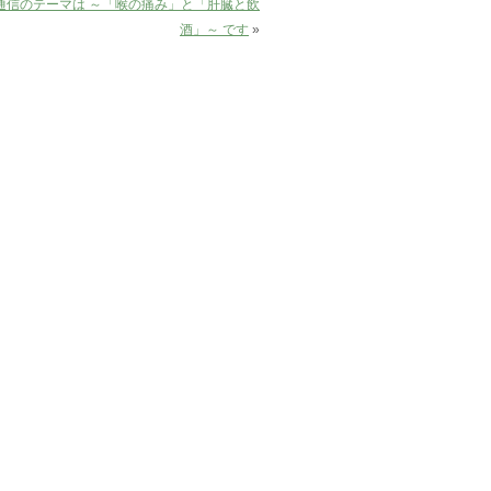
OI通信のテーマは ～「喉の痛み」と「肝臓と飲
酒」～ です
»