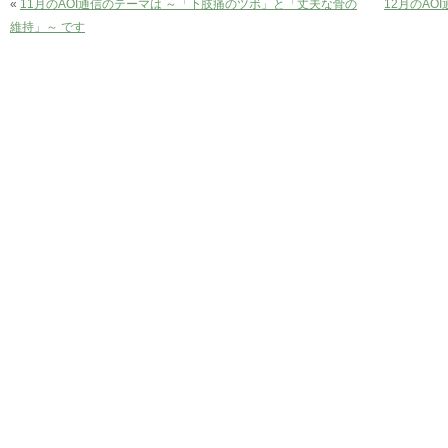
«
11月のAOI通信のテーマは ～「下肢痛のツボ」と「丈夫な骨の
12月のA
維持」～ です