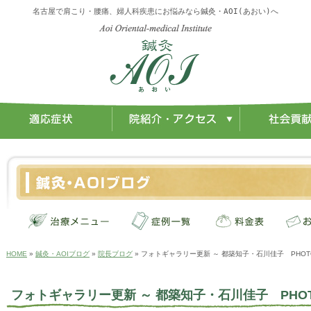
名古屋で肩こり・腰痛、婦人科疾患にお悩みなら鍼灸・AOI(あおい)へ
HOME
»
鍼灸・AOIブログ
»
院長ブログ
» フォトギャラリー更新 ～ 都築知子・石川佳子 PHO
フォトギャラリー更新 ～ 都築知子・石川佳子 PHO