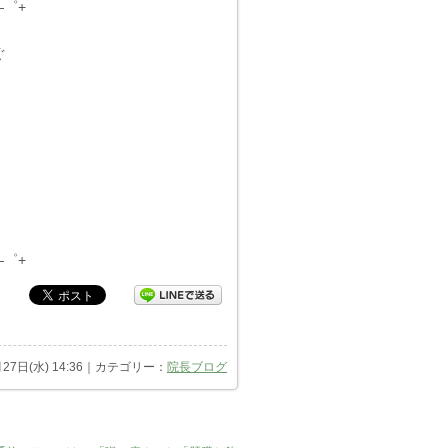
―゜+
ぐ
―゜+
月27日(水) 14:36｜カテゴリー：
院長ブログ