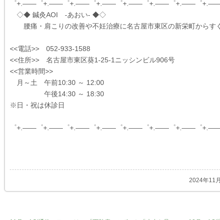
゜+.――゜+.――゜+.――゜+.――゜+.――゜+.――゜+.――゜+.―
◇◆ 鍼灸AOI -あおい- ◆◇
腰痛・肩こりの改善や不妊治療に名古屋市東区の新栄町からす
<<電話>> 052-933-1588
<<住所>> 名古屋市東区葵1-25-1ニッシンビル906号
<<営業時間>>
月～土 午前10:30 ～ 12:00
午後14:30 ～ 18:30
※日・祝は休診日
゜+.――゜+.――゜+.――゜+.――゜+.――゜+.――゜+.――゜+.―
2024年11