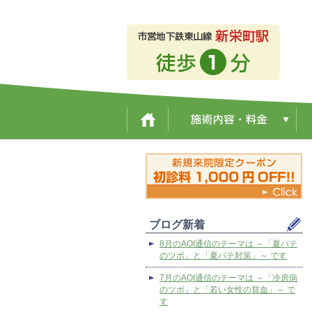
ブログ新着
8月のAOI通信のテーマは ～「夏バテ
のツボ」と「夏バテ対策」～ です
7月のAOI通信のテーマは ～「冷房病
のツボ」と「若い女性の貧血」～ で
す