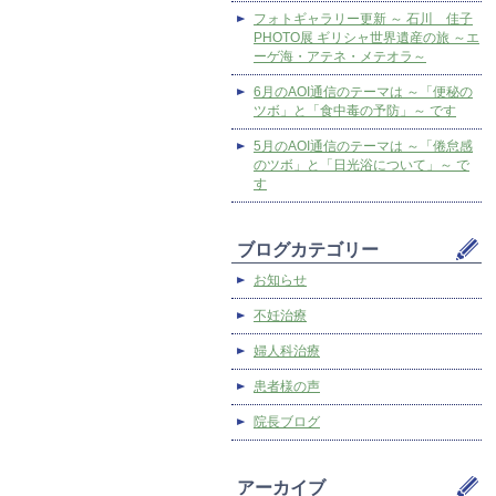
フォトギャラリー更新 ～ 石川 佳子
PHOTO展 ギリシャ世界遺産の旅 ～エ
ーゲ海・アテネ・メテオラ～
6月のAOI通信のテーマは ～「便秘の
ツボ」と「食中毒の予防」～ です
5月のAOI通信のテーマは ～「倦怠感
のツボ」と「日光浴について」～ で
す
ブログカテゴリー
お知らせ
不妊治療
婦人科治療
患者様の声
院長ブログ
アーカイブ