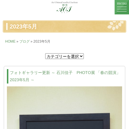
MENU
2023年5月
鍼灸治療
HOME
»
ブログ
» 2023年5月
婦人科治療
不妊治療
フォトギャラリー更新 ～ 石川佳子 PHOTO展 「春の競演」
症例一覧
2023年5月 ～
症例に関するお話
料金表
鍼灸院紹介
スタッフ紹介