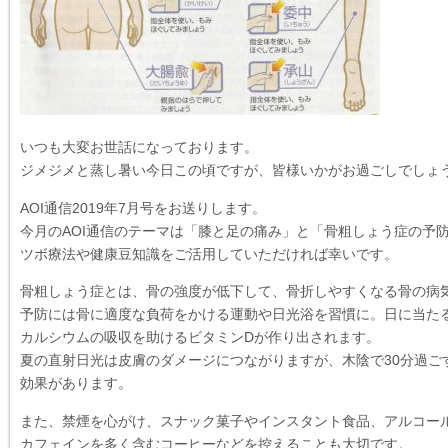
いつも大変お世話になっております。
ジメジメと蒸し暑い今日この頃ですが、皆様いかがお過ごしでしょ
AOI通信2019年7月号をお送りします。
今月のAOI通信のテーマは「膝と足の痛み」と「骨粗しょう症の予
ツボ療法や健康豆知識をご活用していただければ幸いです。
骨粗しょう症とは、骨の強度が低下して、骨折しやすくなる骨の病
予防には骨に適度な負荷をかける運動や日光浴を習慣に。日に当た
カルシウムの吸収を助けるビタミンDが作り出されます。
夏の直射日光は皮膚のダメージにつながりますが、木陰で30分過ご
効果があります。
また、禁煙を心がけ、スナック菓子やインスタント食品、アルコー
カフェインを多く含むコーヒーなどを控えることも大切です。