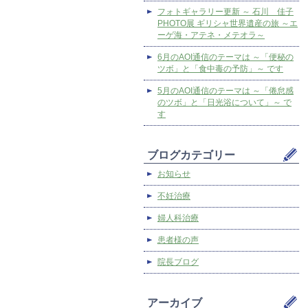
フォトギャラリー更新 ～ 石川 佳子
PHOTO展 ギリシャ世界遺産の旅 ～エ
ーゲ海・アテネ・メテオラ～
6月のAOI通信のテーマは ～「便秘の
ツボ」と「食中毒の予防」～ です
5月のAOI通信のテーマは ～「倦怠感
のツボ」と「日光浴について」～ で
す
ブログカテゴリー
お知らせ
不妊治療
婦人科治療
患者様の声
院長ブログ
アーカイブ