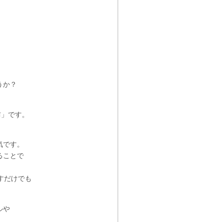
うか？
防」です。
気です。
ることで
すだけでも
ルや