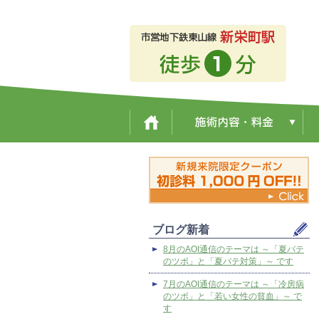
ブログ新着
8月のAOI通信のテーマは ～「夏バテ
のツボ」と「夏バテ対策」～ です
7月のAOI通信のテーマは ～「冷房病
のツボ」と「若い女性の貧血」～ で
す