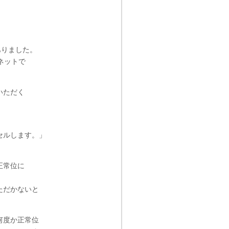
ありました。
ネットで
いただく
セルします。」
正常位に
ただかないと
何度か正常位