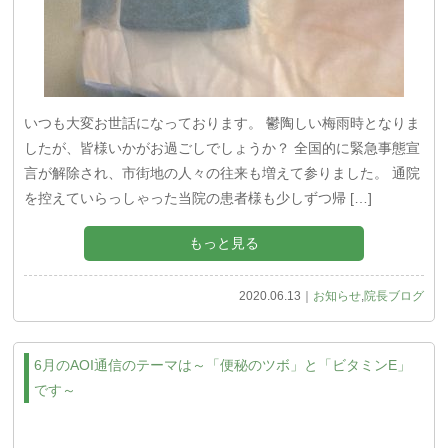
Q&A
お問い合わせ
いつも大変お世話になっております。 鬱陶しい梅雨時となりま
初診料無料クーポン
したが、皆様いかがお過ごしでしょうか？ 全国的に緊急事態宣
言が解除され、市街地の人々の往来も増えて参りました。 通院
社会貢献活動
を控えていらっしゃった当院の患者様も少しずつ帰 […]
AOI通信
もっと見る
フォトギャラリー
2020.06.13｜
お知らせ
,
院長ブログ
AOIブログ
6月のAOI通信のテーマは～「便秘のツボ」と「ビタミンE」
です～