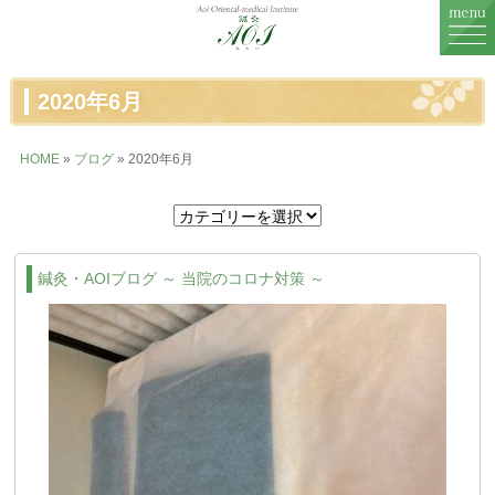
MENU
2020年6月
鍼灸治療
HOME
»
ブログ
» 2020年6月
婦人科治療
不妊治療
鍼灸・AOIブログ ～ 当院のコロナ対策 ～
症例一覧
症例に関するお話
料金表
鍼灸院紹介
スタッフ紹介