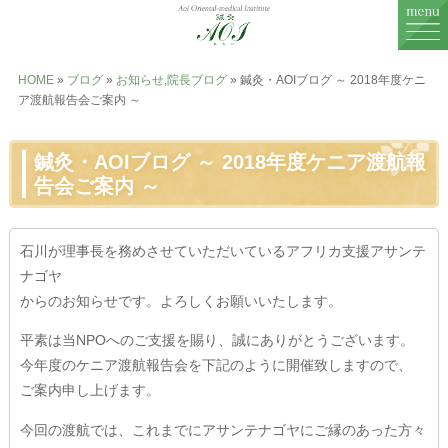
MENU
HOME
»
ブログ
»
お知らせ
,
院長ブログ
» 鍼灸・AOIブログ ～ 2018年度ケニ
ア渡航報告会ご案内 ～
鍼灸治療
鍼灸・AOIブログ ～ 2018年度ケニア渡航報
婦人科治療
告会ご案内 ～
不妊治療
石川が理事長を務めさせていただいているアフリカ支援アサンテ
症例一覧
ナゴヤ
症例に関するお話
からのお知らせです。よろしくお願いいたします。
平素は当NPOへのご支援を賜り、誠にありがとうございます。
料金表
今年度のケニア渡航報告会を下記のように開催致しますので、
ご案内申し上げます。
鍼灸院紹介
今回の渡航では、これまでにアサンテナゴヤにご縁のあった方々
スタッフ紹介