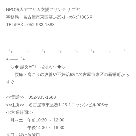
NPO法人アフリカ支援アサンテ ナゴヤ
事務局：名古屋市東区葵1-25-1 ﾆｯｼﾝﾋﾞﾙ906号
TEL/FAX：052-933-1588
゜+.――゜+.――゜+.――゜+.――゜+.――゜+.――゜+.――゜
+.――゜+
◇◆ 鍼灸AOI -あおい- ◆◇
腰痛・肩こりの改善や不妊治療に名古屋市東区の新栄町から
すぐ
<<電話>> 052-933-1588
<<住所>> 名古屋市東区葵1-25-1ニッシンビル906号
<<営業時間>>
月～土 午前10:30 ～ 12:00
午後14:30 ～ 18:30
※日・祝は休診日