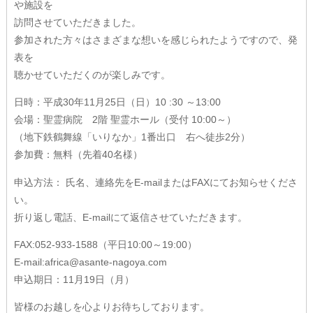
や施設を
訪問させていただきました。
Q&A
参加された方々はさまざまな想いを感じられたようですので、発
表を
お問い合わせ
聴かせていただくのが楽しみです。
初診料無料クーポン
日時：平成30年11月25日（日）10 :30 ～13:00
会場：聖霊病院 2階 聖霊ホール（受付 10:00～）
社会貢献活動
（地下鉄鶴舞線「いりなか」1番出口 右へ徒歩2分）
AOI通信
参加費：無料（先着40名様）
申込方法： 氏名、連絡先をE-mailまたはFAXにてお知らせくださ
フォトギャラリー
い。
折り返し電話、E-mailにて返信させていただきます。
AOIブログ
FAX:052-933-1588（平日10:00～19:00）
E-mail:africa@asante-nagoya.com
申込期日：11月19日（月）
皆様のお越しを心よりお待ちしております。