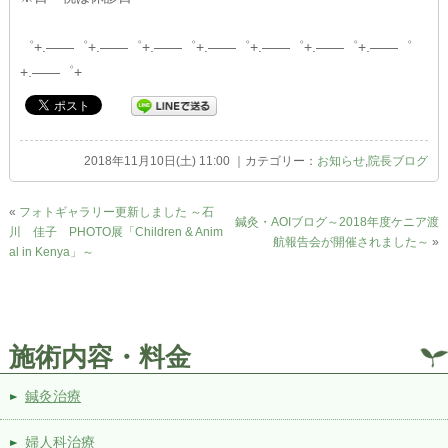
゜+.――゜+.――゜+.――゜+.――゜+.――゜+.――゜+.――゜
+.――゜+
2018年11月10日(土) 11:00 ｜カテゴリー：
お知らせ
,
院長ブログ
«
フォトギャラリー更新しました ～石
鍼灸・AOIブログ～2018年度ケニア渡
川 佳子 PHOTO展「Children & Anim
航報告会が開催されました～
»
al in Kenya」～
施術内容・料金
鍼灸治療
婦人科治療