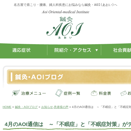
名古屋で肩こり・腰痛、婦人科疾患にお悩みなら鍼灸・AOI(あおい)へ
HOME
»
鍼灸・AOIブログ
»
お知らせ
,
患者様の声
» 4月のAOI通信は ～「不眠症」と「不眠症
4月のAOI通信は ～「不眠症」と「不眠症対策」が