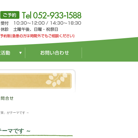
対策」がテーマです ～
テーマです ～