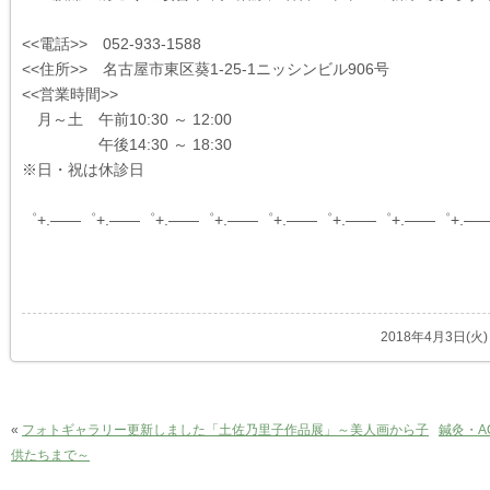
<<電話>> 052-933-1588
<<住所>> 名古屋市東区葵1-25-1ニッシンビル906号
<<営業時間>>
月～土 午前10:30 ～ 12:00
午後14:30 ～ 18:30
※日・祝は休診日
゜+.――゜+.――゜+.――゜+.――゜+.――゜+.――゜+.――゜+.―
2018年4月3日(火
«
フォトギャラリー更新しました「土佐乃里子作品展」～美人画から子
鍼灸・A
供たちまで～