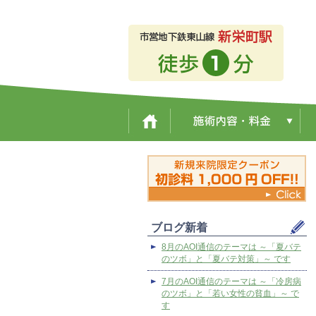
ブログ新着
8月のAOI通信のテーマは ～「夏バテ
のツボ」と「夏バテ対策」～ です
7月のAOI通信のテーマは ～「冷房病
のツボ」と「若い女性の貧血」～ で
す