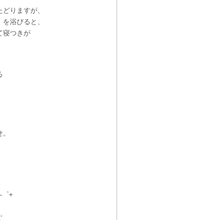
たどりますが、
」を浴びると、
て寝つきが
る
せ。
―゜+
ぐ