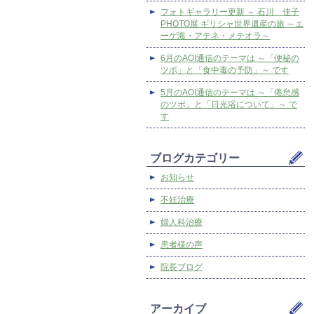
フォトギャラリー更新 ～ 石川 佳子
PHOTO展 ギリシャ世界遺産の旅 ～エ
ーゲ海・アテネ・メテオラ～
6月のAOI通信のテーマは ～「便秘の
ツボ」と「食中毒の予防」～ です
5月のAOI通信のテーマは ～「倦怠感
のツボ」と「日光浴について」～ で
す
ブログカテゴリー
お知らせ
不妊治療
婦人科治療
患者様の声
院長ブログ
アーカイブ