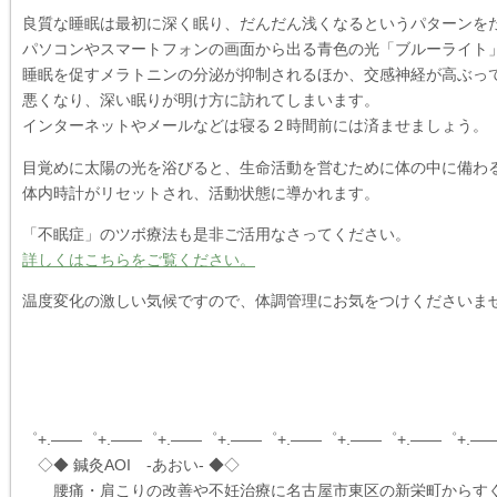
良質な睡眠は最初に深く眠り、だんだん浅くなるというパターンを
パソコンやスマートフォンの画面から出る青色の光「ブルーライト
睡眠を促すメラトニンの分泌が抑制されるほか、交感神経が高ぶっ
悪くなり、深い眠りが明け方に訪れてしまいます。
インターネットやメールなどは寝る２時間前には済ませましょう。
目覚めに太陽の光を浴びると、生命活動を営むために体の中に備わ
体内時計がリセットされ、活動状態に導かれます。
「不眠症」のツボ療法も是非ご活用なさってください。
詳しくはこちらをご覧ください。
温度変化の激しい気候ですので、体調管理にお気をつけくださいま
゜+.――゜+.――゜+.――゜+.――゜+.――゜+.――゜+.――゜+.―
◇◆ 鍼灸AOI -あおい- ◆◇
腰痛・肩こりの改善や不妊治療に名古屋市東区の新栄町からす