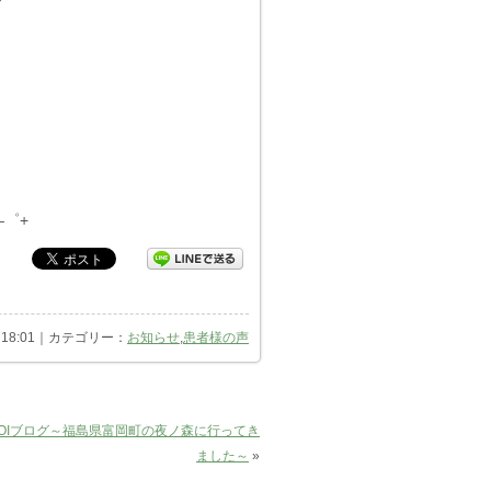
―゜+
) 18:01｜カテゴリー：
お知らせ
,
患者様の声
OIブログ～福島県富岡町の夜ノ森に行ってき
ました～
»