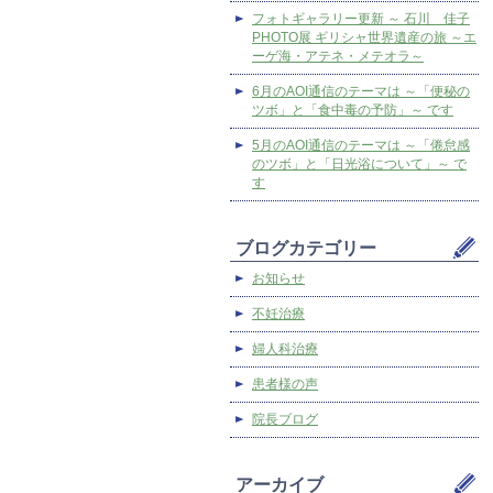
フォトギャラリー更新 ～ 石川 佳子
PHOTO展 ギリシャ世界遺産の旅 ～エ
ーゲ海・アテネ・メテオラ～
6月のAOI通信のテーマは ～「便秘の
ツボ」と「食中毒の予防」～ です
5月のAOI通信のテーマは ～「倦怠感
のツボ」と「日光浴について」～ で
す
ブログカテゴリー
お知らせ
不妊治療
婦人科治療
患者様の声
院長ブログ
アーカイブ