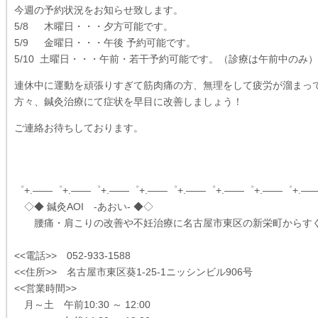
今週の予約状況をお知らせ致します。
5/8 木曜日・・・夕方可能です。
5/9 金曜日・・・午後 予約可能です。
5/10 土曜日・・・午前・若干予約可能です。（診療は午前中のみ）
連休中に運動を頑張りすぎて筋肉痛の方、無理をして疲労が溜まっ
方々、鍼灸治療にて症状を早目に改善しましょう！
ご連絡お待ちしております。
゜+.――゜+.――゜+.――゜+.――゜+.――゜+.――゜+.――゜+.―
◇◆ 鍼灸AOI -あおい- ◆◇
腰痛・肩こりの改善や不妊治療に名古屋市東区の新栄町からす
<<電話>> 052-933-1588
<<住所>> 名古屋市東区葵1-25-1ニッシンビル906号
<<営業時間>>
月～土 午前10:30 ～ 12:00