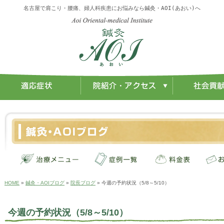
名古屋で肩こり・腰痛、婦人科疾患にお悩みなら鍼灸・AOI(あおい)へ
HOME
»
鍼灸・AOIブログ
»
院長ブログ
» 今週の予約状況（5/8～5/10）
今週の予約状況（5/8～5/10）