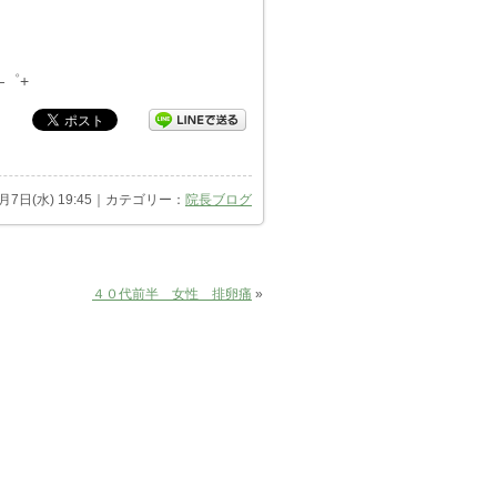
―゜+
5月7日(水) 19:45｜カテゴリー：
院長ブログ
４０代前半 女性 排卵痛
»