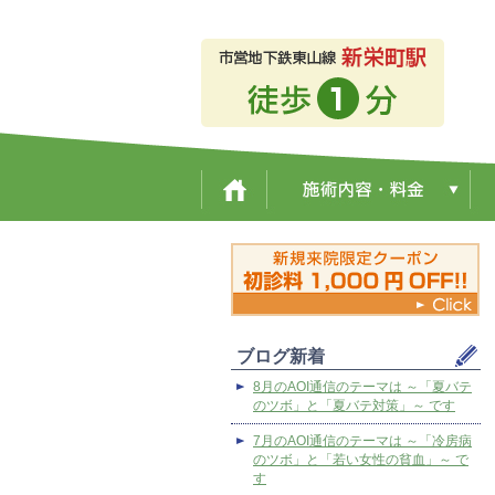
ブログ新着
8月のAOI通信のテーマは ～「夏バテ
のツボ」と「夏バテ対策」～ です
7月のAOI通信のテーマは ～「冷房病
のツボ」と「若い女性の貧血」～ で
す