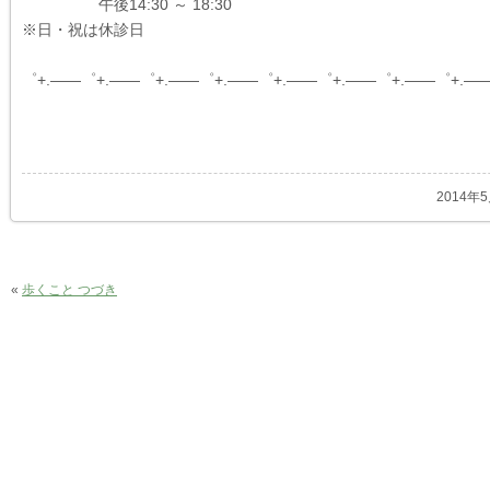
午後14:30 ～ 18:30
※日・祝は休診日
゜+.――゜+.――゜+.――゜+.――゜+.――゜+.――゜+.――゜+.―
2014年
«
歩くこと つづき