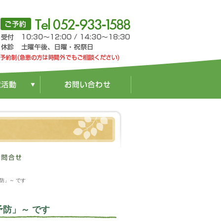
防」～ です
予防」～ です