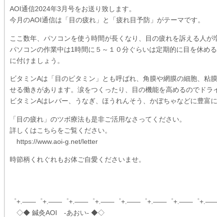
AOI通信2024年3月号をお送り致します。
今月のAOI通信は「目の疲れ」と「疲れ目予防」がテーマです。
ここ数年、パソコンを使う時間が長くなり、目の疲れを訴える人が
パソコンの作業中は1時間に５～１０分ぐらいは定期的に目を休め
に付けましょう。
ビタミンAは「目のビタミン」とも呼ばれ、角膜や網膜の細胞、粘
せる働きがあります。涙をつくったり、目の機能を高めるのでドラ
ビタミンAはレバー、うなぎ、ほうれんそう、かぼちゃなどに豊富
「目の疲れ」のツボ療法も是非ご活用なさってください。
詳しくはこちらをご覧ください。
https://www.aoi-g.net/letter
時節柄くれぐれもお体ご自愛くださいませ。
゜+.――゜+.――゜+.――゜+.――゜+.――゜+.――゜+.――゜+.―
◇◆ 鍼灸AOI -あおい- ◆◇