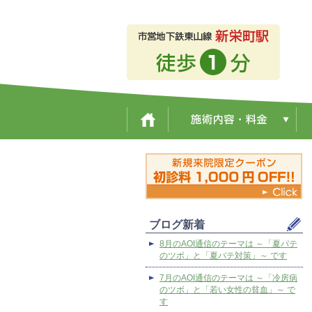
ブログ新着
8月のAOI通信のテーマは ～「夏バテ
のツボ」と「夏バテ対策」～ です
7月のAOI通信のテーマは ～「冷房病
のツボ」と「若い女性の貧血」～ で
す