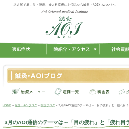
名古屋で肩こり・腰痛、婦人科疾患にお悩みなら鍼灸・AOI(あおい)へ
HOME
»
鍼灸・AOIブログ
»
院長ブログ
» 3月のAOI通信のテーマは～「目の疲れ」と「疲れ目予
3月のAOI通信のテーマは～「目の疲れ」と「疲れ目