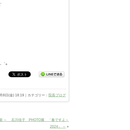
ぐ
―゜+
3月8日(金) 18:19｜カテゴリー：
院長ブログ
新 ～ 石川佳子 PHOTO展 「春ですよ～
2024」 ～
»