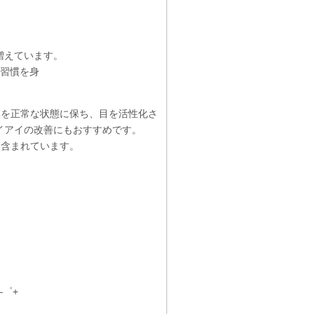
増えています。
る習慣を身
膜を正常な状態に保ち、目を活性化さ
イアイの改善にもおすすめです。
に含まれています。
―゜+