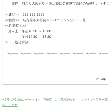
腰痛・肩こりの改善や不妊治療に名古屋市東区の新栄町からす
<<電話>> 052-933-1588
<<住所>> 名古屋市東区葵1-25-1ニッシンビル906号
<<営業時間>>
月～土 午前10:30 ～ 12:00
午後14:30 ～ 18:30
※日・祝は休診日
゜+.――゜+.――゜+.――゜+.――゜+.――゜+.――゜+.――゜+.―
2024年
«
2月のAOI通信のテーマは～「花粉症」と「花粉症の予
フォトギャラリー更
防」～ です