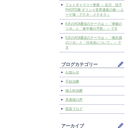
フォトギャラリー更新 ～ 石川 佳子
PHOTO展 ギリシャ世界遺産の旅 ～エ
ーゲ海・アテネ・メテオラ～
6月のAOI通信のテーマは ～「便秘の
ツボ」と「食中毒の予防」～ です
5月のAOI通信のテーマは ～「倦怠感
のツボ」と「日光浴について」～ で
す
ブログカテゴリー
お知らせ
不妊治療
婦人科治療
患者様の声
院長ブログ
アーカイブ