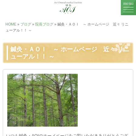
MENU
HOME
»
ブログ
»
院長ブログ
» 鍼灸・ＡＯＩ ～ ホームページ 近々 リニ
ューアル！！ ～
鍼灸治療
鍼灸・ＡＯＩ ～ ホームページ 近々 リニ
婦人科治療
ューアル！！ ～
不妊治療
症例一覧
症例に関するお話
料金表
鍼灸院紹介
スタッフ紹介
いつも鍼灸・AOIのホーメページをご覧いただきありがとうござ