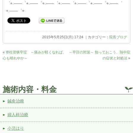
゜+.――゜+.――゜+.――゜+.――゜+.――゜+.――゜+.――゜
+.――゜+
2015年5月25日(月) 17:24 ｜カテゴリー：
院長ブログ
«
脊柱管狭窄症 ～痛みが軽くなれば、
～早目の対策～ 知っておこう、熱中症
心も晴れやか～
の症状と対処法
»
施術内容・料金
鍼灸治療
婦人科治療
小児はり