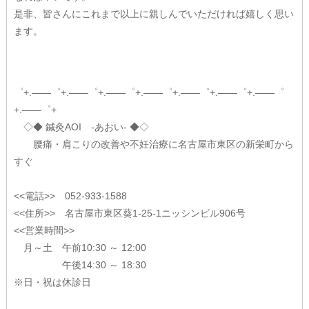
是非、皆さんにこれまで以上に親しんでいただければ嬉しく思い
ます。
゜+.――゜+.――゜+.――゜+.――゜+.――゜+.――゜+.――゜
+.――゜+
◇◆ 鍼灸AOI -あおい- ◆◇
腰痛・肩こりの改善や不妊治療に名古屋市東区の新栄町から
すぐ
<<電話>> 052-933-1588
<<住所>> 名古屋市東区葵1-25-1ニッシンビル906号
<<営業時間>>
月～土 午前10:30 ～ 12:00
午後14:30 ～ 18:30
※日・祝は休診日