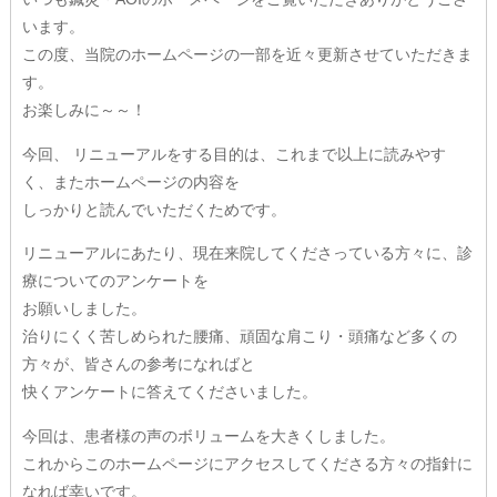
います。
Q&A
この度、当院のホームページの一部を近々更新させていただきま
す。
お問い合わせ
お楽しみに～～！
初診料無料クーポン
今回、 リニューアルをする目的は、これまで以上に読みやす
く、またホームページの内容を
社会貢献活動
しっかりと読んでいただくためです。
AOI通信
リニューアルにあたり、現在来院してくださっている方々に、診
療についてのアンケートを
フォトギャラリー
お願いしました。
治りにくく苦しめられた腰痛、頑固な肩こり・頭痛など多くの
AOIブログ
方々が、皆さんの参考になればと
快くアンケートに答えてくださいました。
今回は、患者様の声のボリュームを大きくしました。
これからこのホームページにアクセスしてくださる方々の指針に
なれば幸いです。