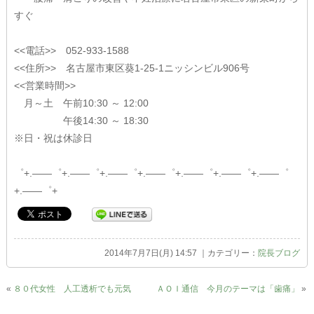
すぐ
<<電話>> 052-933-1588
<<住所>> 名古屋市東区葵1-25-1ニッシンビル906号
<<営業時間>>
月～土 午前10:30 ～ 12:00
午後14:30 ～ 18:30
※日・祝は休診日
゜+.――゜+.――゜+.――゜+.――゜+.――゜+.――゜+.――゜
+.――゜+
2014年7月7日(月) 14:57 ｜カテゴリー：
院長ブログ
«
８０代女性 人工透析でも元気
ＡＯＩ通信 今月のテーマは「歯痛」
»