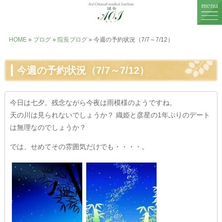
MENU
HOME
»
ブログ
»
院長ブログ
» 今週の予約状況（7/7～7/12）
鍼灸治療
今週の予約状況（7/7～7/12）
婦人科治療
今日は七夕。残念ながら今夜は雨模様のようですね。
不妊治療
天の川は見られないでしょうか？ 織姫と彦星の1年ぶりのデート
症例一覧
は無理なのでしょうか？
では、せめてその雰囲気だけでも・・・・。
症例に関するお話
料金表
鍼灸院紹介
スタッフ紹介