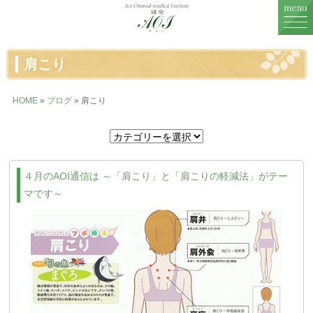
MENU
肩こり
鍼灸治療
HOME
»
ブログ
» 肩こり
婦人科治療
不妊治療
４月のAOI通信は ～「肩こり」と「肩こりの軽減法」がテー
症例一覧
マです～
症例に関するお話
料金表
鍼灸院紹介
スタッフ紹介