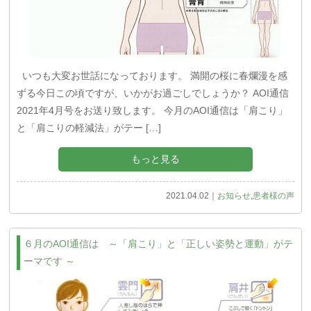
Q&A
お問い合わせ
いつも大変お世話になっております。 満開の桜に春爛漫を感
初診料無料クーポン
ずる今日この頃ですが、いかがお過ごしでしょうか？ AOI通信
2021年4月号をお送り致します。 今月のAOI通信は「肩こり」
社会貢献活動
と「肩こりの軽減法」がテー […]
AOI通信
もっと見る
フォトギャラリー
2021.04.02｜
お知らせ
,
患者様の声
AOIブログ
６月のAOI通信は ～「肩こり」と「正しい姿勢と運動」がテ
ーマです ～